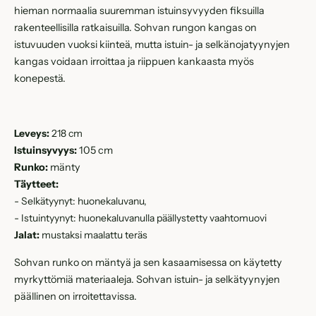
hieman normaalia suuremman istuinsyvyyden fiksuilla
rakenteellisilla ratkaisuilla. Sohvan rungon kangas on
istuvuuden vuoksi kiinteä, mutta istuin- ja selkänojatyynyjen
kangas voidaan irroittaa ja riippuen kankaasta myös
konepestä.
Leveys:
218 cm
Istuinsyvyys:
105 cm
Runko:
mänty
Täytteet:
- Selkätyynyt: huonekaluvanu,
- Istuintyynyt: huonekaluvanulla päällystetty vaahtomuovi
Jalat:
mustaksi maalattu teräs
Sohvan runko on mäntyä ja sen kasaamisessa on käytetty
myrkyttömiä materiaaleja. Sohvan istuin- ja selkätyynyjen
päällinen on irroitettavissa.