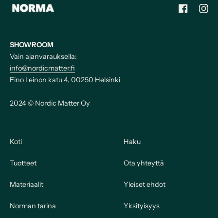
Facebook
Inst
SHOWROOM
Vain ajanvarauksella:
info@nordicmatter.fi
Eino Leinon katu 4, 00250 Helsinki
2024 © Nordic Matter Oy
Koti
Haku
Tuotteet
Ota yhteyttä
Materiaalit
Yleiset ehdot
Norman tarina
Yksityisyys