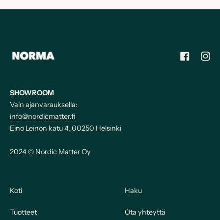
Facebook
Inst
SHOWROOM
Vain ajanvarauksella:
info@nordicmatter.fi
Eino Leinon katu 4, 00250 Helsinki
2024 © Nordic Matter Oy
Koti
Haku
Tuotteet
Ota yhteyttä